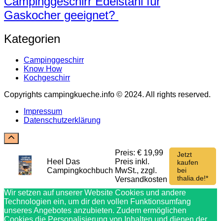
Campinggeschirr Edelstahl für
Gaskocher geeignet?
Kategorien
Campinggeschirr
Know How
Kochgeschirr
Copyrights campingkueche.info © 2024. All rights reserved.
Impressum
Datenschutzerklärung
Preis: € 19,99
Jetzt
Heel Das
Preis inkl.
kaufen
Campingkochbuch
MwSt., zzgl.
bei
thalia.de!*
Versandkosten
Wir setzen auf unserer Website Cookies und andere
Technologien ein, um dir den vollen Funktionsumfang
unseres Angebotes anzubieten. Zudem ermöglichen
Cookies die Personalisierung von Inhalten und dienen der